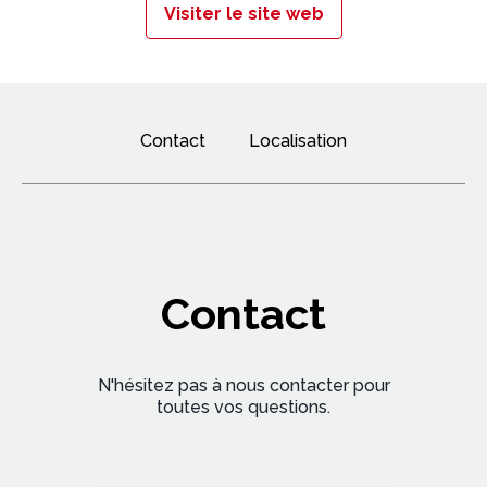
nantes, rennes, vannes ; lyons la foret, tours 1 agence
Visiter le site web
en belgique : anvers 1 agence aux pays bas :
rotterdam 3 agences au royaume-uni : londres, dover,
southampton 1 agence en espagne : barcelone 3
agences en russie : st petersbourg, moscou,
novorossiysk 1 agence en chine
Contact
Localisation
Contact
N'hésitez pas à nous contacter pour
toutes vos questions.