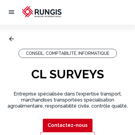
CONSEIL, COMPTABILITÉ, INFORMATIQUE
CL SURVEYS
Entreprise spécialisée dans l'expertise transport,
marchandises transportées spécialisation
agroalimentaire, responsabilité civile, contrôle qualité,
audit, appréciation des risques et dommages.
Localisation : 18 agences en france: rungis, paris, le
havre, rouen, dunkerque, lille, strasbourg, lyon,
Contactez-nous
chambéry, marseille, toulouse, perpignan, bordeaux,