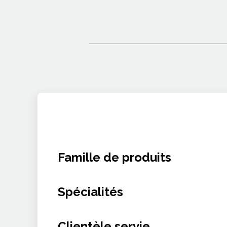
Famille de produits
Non renseigné
Spécialités
Non renseigné
Clientèle servie